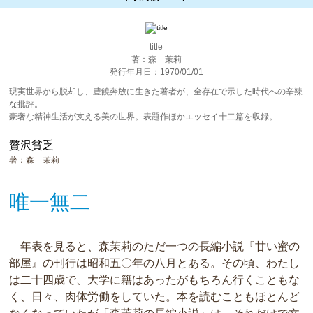
title
著：森 茉莉
発行年月日：1970/01/01
現実世界から脱却し、豊饒奔放に生きた著者が、全存在で示した時代への辛辣
な批評。
豪奢な精神生活が支える美の世界。表題作ほかエッセイ十二篇を収録。
贅沢貧乏
著：森 茉莉
唯一無二
年表を見ると、森茉莉のただ一つの長編小説『甘い蜜の
部屋』の刊行は昭和五〇年の八月とある。その頃、わたし
は二十四歳で、大学に籍はあったがもちろん行くこともな
く、日々、肉体労働をしていた。本を読むこともほとんど