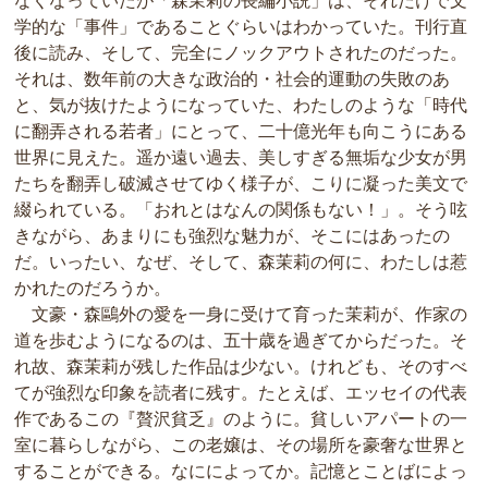
なくなっていたが「森茉莉の長編小説」は、それだけで文
学的な「事件」であることぐらいはわかっていた。刊行直
後に読み、そして、完全にノックアウトされたのだった。
それは、数年前の大きな政治的・社会的運動の失敗のあ
と、気が抜けたようになっていた、わたしのような「時代
に翻弄される若者」にとって、二十億光年も向こうにある
世界に見えた。遥か遠い過去、美しすぎる無垢な少女が男
たちを翻弄し破滅させてゆく様子が、こりに凝った美文で
綴られている。「おれとはなんの関係もない！」。そう呟
きながら、あまりにも強烈な魅力が、そこにはあったの
だ。いったい、なぜ、そして、森茉莉の何に、わたしは惹
かれたのだろうか。
文豪・森鷗外の愛を一身に受けて育った茉莉が、作家の
道を歩むようになるのは、五十歳を過ぎてからだった。そ
れ故、森茉莉が残した作品は少ない。けれども、そのすべ
てが強烈な印象を読者に残す。たとえば、エッセイの代表
作であるこの『贅沢貧乏』のように。貧しいアパートの一
室に暮らしながら、この老嬢は、その場所を豪奢な世界と
することができる。なにによってか。記憶とことばによっ